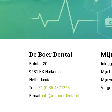
De Boer Dental
Mij
Bolster 20
Inlog
9281 KK Harkema
Mijn b
Netherlands
Mijn v
Tel:
+31 (0)85 4871264
Vergel
E-mail:
info@deboerdental.nl