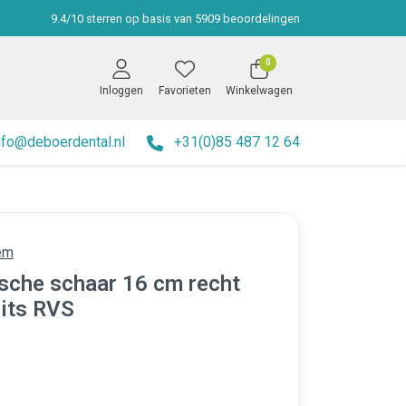
9.4
/
10
sterren op basis van
5909
beoordelingen
0
Inloggen
Favorieten
Winkelwagen
nfo@deboerdental.nl
+31(0)85 487 12 64
em
ische schaar 16 cm recht
pits RVS