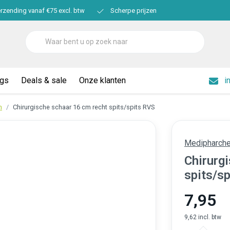
erzending vanaf €75 excl. btw
Scherpe prijzen
ogs
Deals & sale
Onze klanten
i
n
Chirurgische schaar 16 cm recht spits/spits RVS
Medipharch
Chirurg
spits/s
7,95
9,62 incl. btw