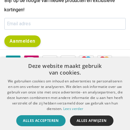
Blijf op de hoogte van nieuwe producten en exclusieve
kortingen!
Aanmelden
Deze website maakt gebruik
van cookies.
We gebruiken cookies om inhoud en advertenties te personaliseren
en om ons verkeer te analyseren. We delen ook informatie over uw
gebruik van onze site met onze advertentie- en analysepartners, die
|
|
Algemene voorwaarden
Disclaimer & Privacy Protocol
deze kunnen combineren met andere informatie die u aan hen heeft
|
Sitemap
RSS Feed
verstrekt of die zij hebben verzameld door uw gebruik van hun
diensten.
Lees verder
© Copyright 2026 - De Boer Dental | Realisatie
InStijl Media
ALLES ACCEPTEREN
ALLES AFWIJZEN
Beoordeling op
KiyOh
voor De Boer Dental: 9.4/10 (5909 beoordelingen)