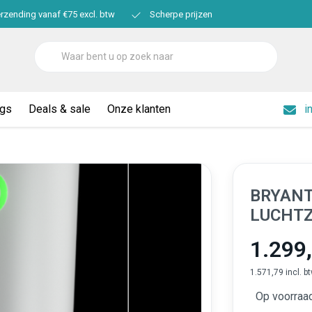
erzending vanaf €75 excl. btw
Scherpe prijzen
ogs
Deals & sale
Onze klanten
i
BRYANT
LUCHTZ
1.299
1.571,79 incl. b
Op voorraad