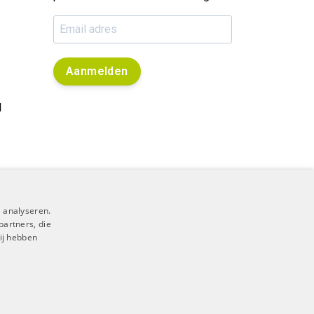
Aanmelden
l
 analyseren.
partners, die
ij hebben
RSS Feed
|