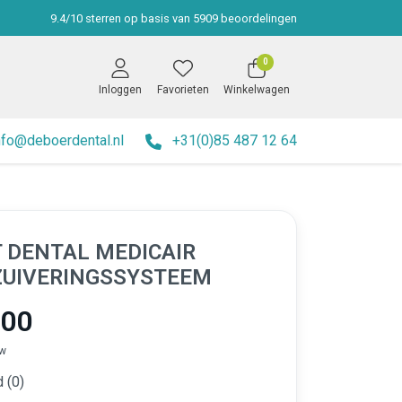
9.4
/
10
sterren op basis van
5909
beoordelingen
0
Inloggen
Favorieten
Winkelwagen
nfo@deboerdental.nl
+31(0)85 487 12 64
 DENTAL MEDICAIR
UIVERINGSSYSTEEM
,00
tw
 (0)