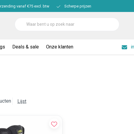
erzending vanaf €75 excl. btw
Scherpe prijzen
ogs
Deals & sale
Onze klanten
i
ucten
Lijst