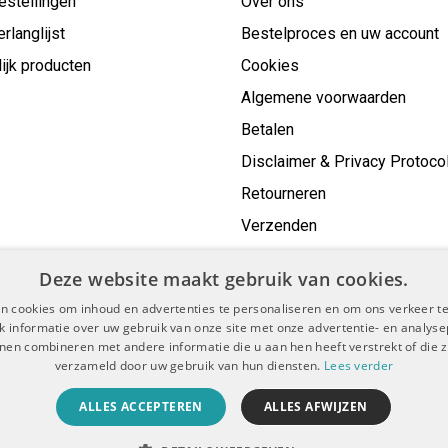
estellingen
Over ons
erlanglijst
Bestelproces en uw account
ijk producten
Cookies
Algemene voorwaarden
Betalen
Disclaimer & Privacy Protoco
Retourneren
Verzenden
Deze website maakt gebruik van cookies.
n cookies om inhoud en advertenties te personaliseren en om ons verkeer te
 informatie over uw gebruik van onze site met onze advertentie- en analyse
nen combineren met andere informatie die u aan hen heeft verstrekt of die z
verzameld door uw gebruik van hun diensten.
Lees verder
voorwaarden
Disclaimer & Privacy Protocol
Sitemap
|
|
ALLES ACCEPTEREN
ALLES AFWIJZEN
© Copyright 2026 - De Boer Dental | Realisatie
InStijl Media