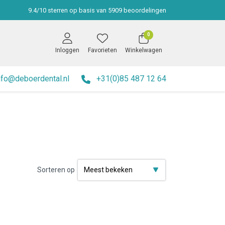
9.4
/
10
sterren op basis van
5909
beoordelingen
0
Inloggen
Favorieten
Winkelwagen
nfo@deboerdental.nl
+31(0)85 487 12 64
Sorteren op