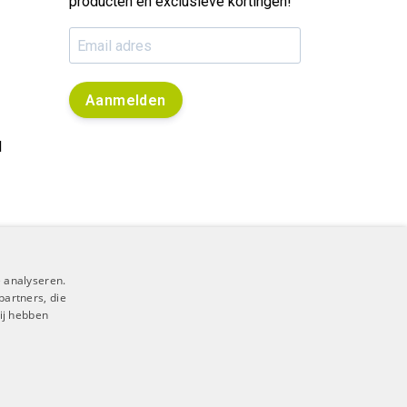
producten en exclusieve kortingen!
Aanmelden
l
 analyseren.
partners, die
ij hebben
RSS Feed
|