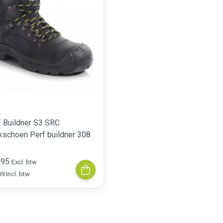
f Buildner S3 SRC
kschoen Perf buildner 308
,95
Excl. btw
9 Incl. btw