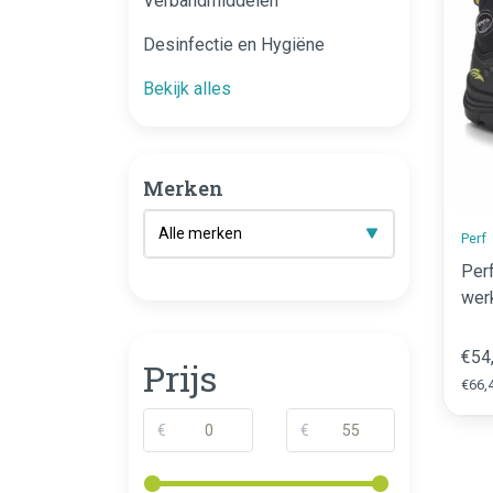
Verbandmiddelen
Desinfectie en Hygiëne
Bekijk alles
Merken
Perf
Per
wer
€54
Prijs
€66,4
€
€