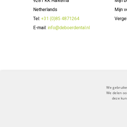
9281 KK Harkema
Mijn b
Netherlands
Mijn v
Tel:
+31 (0)85 4871264
Vergel
E-mail:
info@deboerdental.nl
We gebruike
We delen ook
deze kun
Algemene 