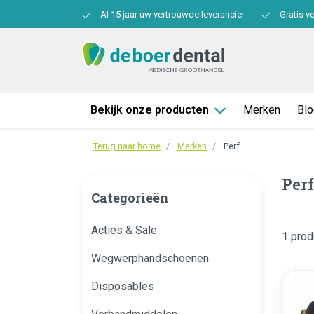
Al 15 jaar uw vertrouwde leverancier
Gratis v
Bekijk onze producten
Merken
Bl
Terug naar home
Merken
Perf
Perf
Categorieën
Acties & Sale
1 prod
Wegwerphandschoenen
Disposables