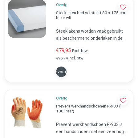
Overig
Steeklaken bed versterkt 80 x 175 cm
Kleur wit
Steeklakens worden vaak gebruikt
als beschermend onderlaken in de
zorg, De Disposable steeklakens zijn
€79,95
Excl. btw
beschikbaar in twee verschillende
€96,74 Incl. btw
afmetingen (80 x 175 cm en 80 x
210 cm)
Toevoegen
Overig
Prevent werkhandschoenen R-903 (
100 Paar)
Prevent werkhandschoen R-903 is
een handschoen met een zeer hoge