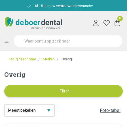
Al 15 jaar uw vertrouwde leverancier
0
Terug naar home
Merken
Overig
Overig
Filter
Foto-tabel