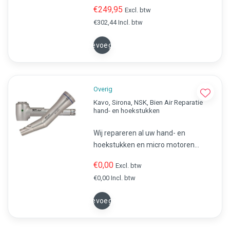
schuurweerstand en is
€249,95
Excl. btw
scheurbestendig. Koop Prevent
€302,44 Incl. btw
werkhandschoenen voordelig bij de
Boer.
Toevoegen
Overig
Kavo, Sirona, NSK, Bien Air Reparatie
hand- en hoekstukken
Wij repareren al uw hand- en
hoekstukken en micro motoren
(Bien-air, Kavo, MK-dent, NSK, Sirona,
€0,00
Excl. btw
Codent). Gedegen, snel en tegen een
€0,00 Incl. btw
scherpe prijs.
Toevoegen