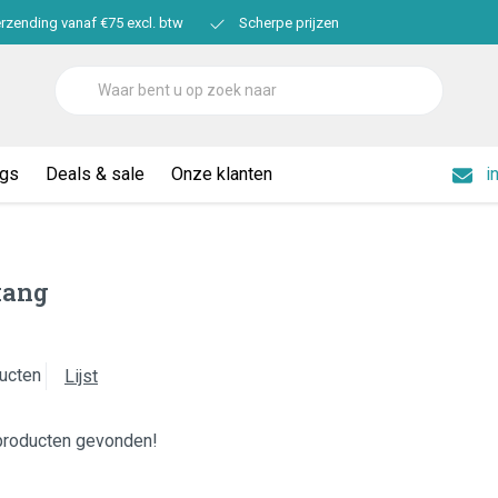
erzending vanaf €75 excl. btw
Scherpe prijzen
ogs
Deals & sale
Onze klanten
i
kang
ucten
Lijst
producten gevonden!