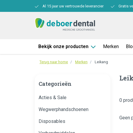
Al 15 jaar uw vertrouwde leverancier
Gratis v
Bekijk onze producten
Merken
Bl
Terug naar home
Merken
Leikang
Lei
Categorieën
Acties & Sale
0 prod
Wegwerphandschoenen
Geen 
Disposables