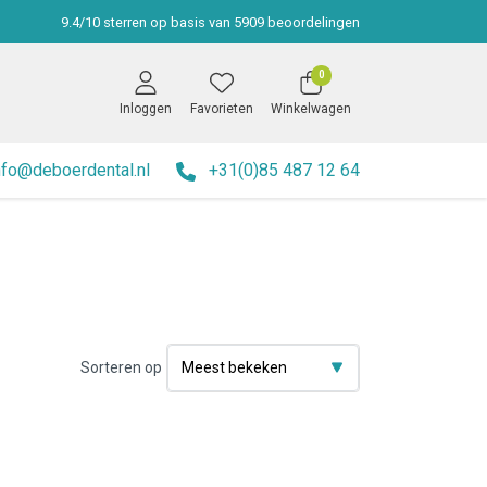
9.4
/
10
sterren op basis van
5909
beoordelingen
0
Inloggen
Favorieten
Winkelwagen
nfo@deboerdental.nl
+31(0)85 487 12 64
Sorteren op