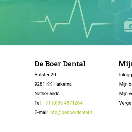
De Boer Dental
Mij
Bolster 20
Inlog
9281 KK Harkema
Mijn b
Netherlands
Mijn v
Tel:
+31 (0)85 4871264
Vergel
E-mail:
info@deboerdental.nl