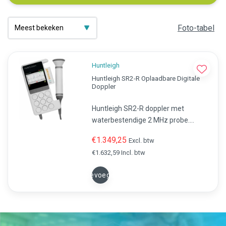
Foto-tabel
Huntleigh
Huntleigh SR2-R Oplaadbare Digitale
Doppler
Huntleigh SR2-R doppler met
waterbestendige 2 MHz probe.
Oplaadbaar, nauwkeurig en geschikt
€1.349,25
Excl. btw
voor waterbevalling. Direct
€1.632,59 Incl. btw
gebruiksklaar.
Toevoegen