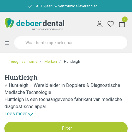
Al 15 jaar uw vertrouwde leverancier
0
Terug naar home
Merken
Huntleigh
Huntleigh
⭐ Huntleigh – Wereldleider in Dopplers & Diagnostische
Medische Technologie
Huntleigh is een toonaangevende fabrikant van medische
diagnostische appar...
Lees meer
Filter