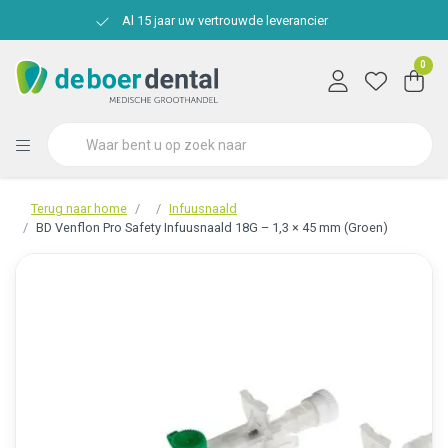
Al 15 jaar uw vertrouwde leverancier
0
Terug naar home
Infuusnaald
BD Venflon Pro Safety Infuusnaald 18G – 1,3 × 45 mm (Groen)