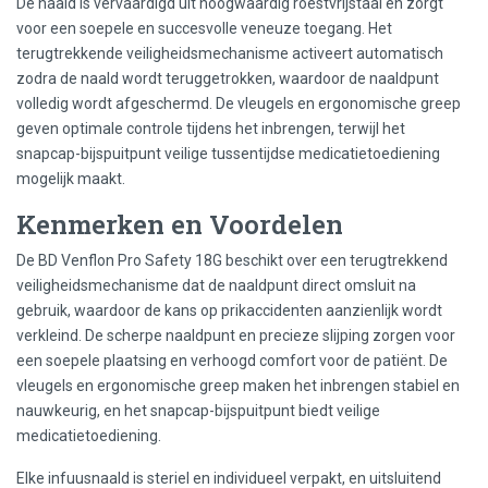
De naald is vervaardigd uit hoogwaardig roestvrijstaal en zorgt
voor een soepele en succesvolle veneuze toegang. Het
terugtrekkende veiligheidsmechanisme activeert automatisch
zodra de naald wordt teruggetrokken, waardoor de naaldpunt
volledig wordt afgeschermd. De vleugels en ergonomische greep
geven optimale controle tijdens het inbrengen, terwijl het
snapcap-bijspuitpunt veilige tussentijdse medicatietoediening
mogelijk maakt.
Kenmerken en Voordelen
De BD Venflon Pro Safety 18G beschikt over een terugtrekkend
veiligheidsmechanisme dat de naaldpunt direct omsluit na
gebruik, waardoor de kans op prikaccidenten aanzienlijk wordt
verkleind. De scherpe naaldpunt en precieze slijping zorgen voor
een soepele plaatsing en verhoogd comfort voor de patiënt. De
vleugels en ergonomische greep maken het inbrengen stabiel en
nauwkeurig, en het snapcap-bijspuitpunt biedt veilige
medicatietoediening.
Elke infuusnaald is steriel en individueel verpakt, en uitsluitend