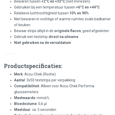
Bewaren tussen
+2°C en +33°C
(niet invriezen)
Gebruiken bij een temperatuur tussen
+6°C en +44°C
Relatieve luchtvochtigheid tussen
10% en 90%
Niet bewaren in vochtige of warme ruimtes zoals badkamer
of keuken
Bewaar strips altijd in de
originele flacon
, goed afgesloten
Gebruik een teststrip
direct na uitname
Niet gebruiken na de vervaldatum
Productspecificaties:
Merk
: Accu-Chek (Roche)
Aantal
: 3x50 teststrips per verpakking
Compatibiliteit
: Alleen voor Accu-Chek Performa
glucosemeters
Meetwaarde
: mmol/L
Bloedvolume
: 0,6 µl
Meetduur
: ca. 5 seconden