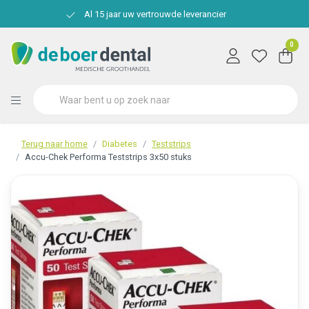
Al 15 jaar uw vertrouwde leverancier
0
Terug naar home
Diabetes
Teststrips
Accu-Chek Performa Teststrips 3x50 stuks