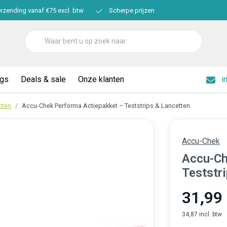
erzending vanaf €75 excl. btw
Scherpe prijzen
ogs
Deals & sale
Onze klanten
i
cten
Accu-Chek Performa Actiepakket – Teststrips & Lancetten
Accu-Chek
Accu-Ch
Teststr
31,99
34,87 incl. btw