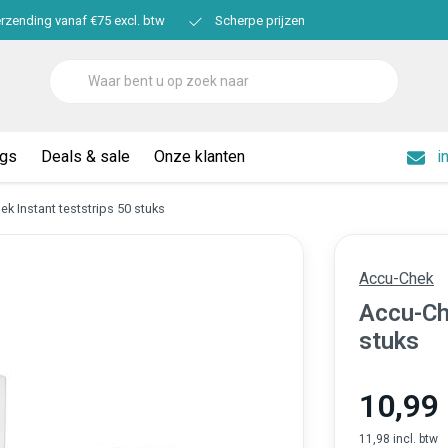
erzending vanaf €75 excl. btw
Scherpe prijzen
ogs
Deals & sale
Onze klanten
i
k Instant teststrips 50 stuks
Accu-Chek
Accu-Ch
stuks
10,99
11,98 incl. btw