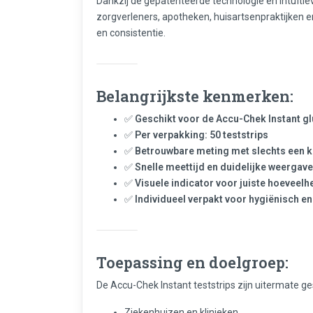
Dankzij de gepatenteerde technologie en intuïtiev
zorgverleners, apotheken, huisartsenpraktijken e
en consistentie.
Belangrijkste kenmerken:
✅
Geschikt voor de Accu-Chek Instant 
✅
Per verpakking: 50 teststrips
✅
Betrouwbare meting met slechts een k
✅
Snelle meettijd en duidelijke weergave
✅
Visuele indicator voor juiste hoeveelh
✅
Individueel verpakt voor hygiënisch en
Toepassing en doelgroep:
De Accu-Chek Instant teststrips zijn uitermate ge
Ziekenhuizen en klinieken