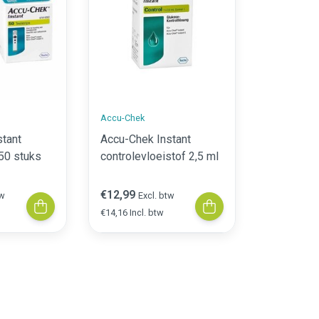
Accu-Chek
Accu-Chek
stant
Accu-Chek Instant
Accu-Chek
 50 stuks
controlevloeistof 2,5 ml
Bloedglu
€12,99
€7,99
tw
Excl. btw
Excl
€14,16 Incl. btw
€8,71 Incl. 