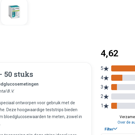
– 50 stuks
oedglucosemetingen
tal B.V.
 speciaal ontworpen voor gebruik met de
he. Deze hoogwaardige teststrips bieden
om bloedglucosewaarden te meten, zowel in
.