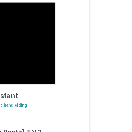
stant
t-handleiding
 Dental B.V.?