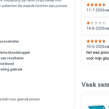
e toepassing zijn deze strips ideaal voor
n patiënten die waarde hechten aan precisie
glucosemeter
leine bloeddruppel
 van resultaten
eid bloed
 veilig gebruik
Vaak sam
schikt voor gebruik binnen: