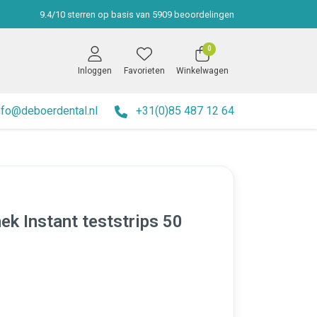
9.4
/
10
sterren op basis van
5909
beoordelingen
0
Inloggen
Favorieten
Winkelwagen
nfo@deboerdental.nl
+31(0)85 487 12 64
ek Instant teststrips 50